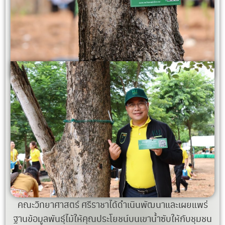
คณะวิทยาศาสตร์ ศรีราชาได้ดำเนินพัฒนาและเผยแพร่
ฐานข้อมูลพันธ์ุไม้ให้คุณประโยชน์บนเขาน้ำซับให้กับชุมชน