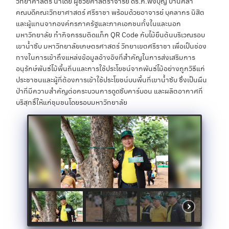
วิทยาศาสตร์ นำโดย ผู้ช่วยศาสตราจารย์ ดร.ภ.พึ่งบุญ ปานศิลา
คณบดีคณะวิทยาศาสตร์ ศรีราชา พร้อมด้วยอาจารย์ บุคลากร นิสิต
และผู้แทนจากองค์กรภาครัฐและภาคเอกชนทั้งในและนอก
มหาวิทยาลัย ทำกิจกรรมติดแท็ก QR Code กับไม้ยืนต้นบริเวณรอบ
เขาน้ำซับ มหาวิทยาลัยเกษตรศาสตร์ วิทยาเขตศรีราชา เพื่อเป็นช่อง
ทางในการเข้าถึงแหล่งข้อมูลอ้างอิงที่สำคัญในการส่งเสริมการ
อนุรักษ์พันธ์ไม้พื้นถิ่นและการใช้ประโยชน์จากพันธ์ไม้อย่างถูกวิธีแก่
ประชาชนและผู้ที่ต้องการเข้าใช้ประโยชน์บนพื้นที่เขาน้ำซับ ซึ่งเป็นผืน
ป่าที่มีความสำคัญต่อกระบวนการดูดซับคาร์บอน และผลิตอากาศที่
บริสุทธิ์ให้แก่ชุมชนโดยรอบมหาวิทยาลัย