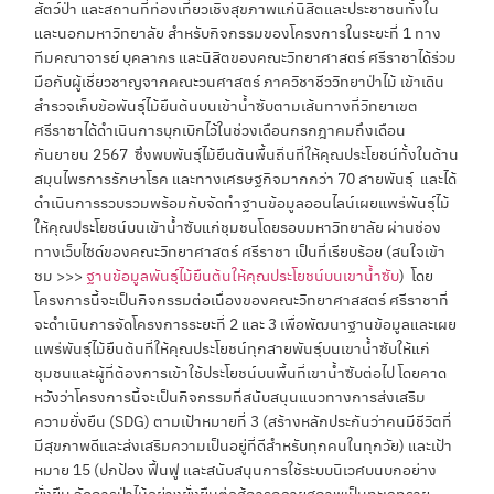
สัตว์ป่า และสถานที่ท่องเที่ยวเชิงสุขภาพแก่นิสิตและประชาชนทั้งใน
และนอกมหาวิทยาลัย สำหรับกิจกรรมของโครงการในระยะที่ 1 ทาง
ทีมคณาจารย์ บุคลากร และนิสิตของคณะวิทยาศาสตร์ ศรีราชาได้ร่วม
มือกับผู้เชี่ยวชาญจากคณะวนศาสตร์ ภาควิชาชีววิทยาป่าไม้ เข้าเดิน
สำรวจเก็บข้อพันธ์ุไม้ยืนต้นบนเข้าน้ำซับตามเส้นทางที่วิทยาเขต
ศรีราชาได้ดำเนินการบุกเบิกไว้ในช่วงเดือนกรกฎาคมถึงเดือน
กันยายน 2567 ซึ่งพบพันธ์ุไม้ยืนต้นพื้นถิ่นที่ให้คุณประโยชน์ทั้งในด้าน
สมุนไพรการรักษาโรค และทางเศรษฐกิจมากกว่า 70 สายพันธ์ุ และได้
ดำเนินการรวบรวมพร้อมกับจัดทำฐานข้อมูลออนไลน์เผยแพร่พันธ์ุไม้
ให้คุณประโยชน์บนเข้าน้ำซับแก่ชุมชนโดยรอบมหาวิทยาลัย ผ่านช่อง
ทางเว็บไซด์ของคณะวิทยาศาสตร์ ศรีราชา เป็นที่เรียบร้อย (สนใจเข้า
ชม >>>
ฐานข้อมูลพันธ์ุไม้ยืนต้นให้คุณประโยชน์บนเขาน้ำซับ
) โดย
โครงการนี้จะเป็นกิจกรรมต่อเนื่องของคณะวิทยาศาสสตร์ ศรีราชาที่
จะดำเนินการจัดโครงการระยะที่ 2 และ 3 เพื่อพัฒนาฐานข้อมูลและเผย
แพร่พันธ์ุไม้ยืนต้นที่ให้คุณประโยชน์ทุกสายพันธ์ุบนเขาน้ำซับให้แก่
ชุมชนและผู้ที่ต้องการเข้าใช้ประโยชน์บนพื้นที่เขาน้ำซับต่อไป โดยคาด
หวังว่าโครงการนี้จะเป็นกิจกรรมที่สนับสนุนแนวทางการส่งเสริม
ความยั่งยืน (SDG) ตามเป้าหมายที่ 3 (สร้างหลักประกันว่าคนมีชีวิตที่
มีสุขภาพดีและส่งเสริมความเป็นอยู่ที่ดีสำหรับทุกคนในทุกวัย) และเป้า
หมาย 15 (ปกป้อง ฟื้นฟู และสนับสนุนการใช้ระบบนิเวศบนบกอย่าง
ยั่งยืน จัดการป่าไม้อย่างยั่งยืนต่อสู้การกลายสภาพเป็นทะเลทราย