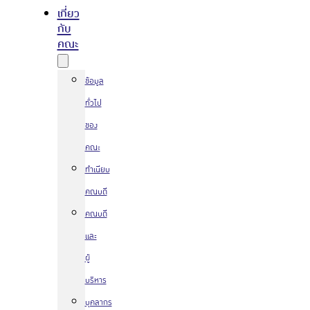
เกี่ยว
กับ
คณะ
ข้อมูล
ทั่วไป
ของ
คณะ
ทำเนียบ
คณบดี
คณบดี
และ
ผู้
บริหาร
บุคลากร