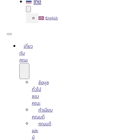
ไทย
English
เกี่ยว
กับ
คณะ
ข้อมูล
ทั่วไป
ของ
คณะ
ทำเนียบ
คณบดี
คณบดี
และ
ผู้