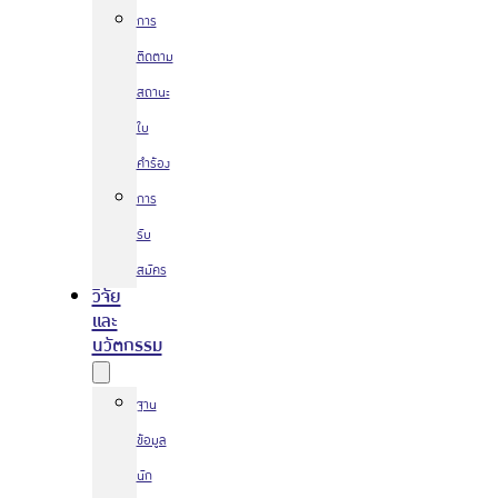
การ
ติดตาม
สถานะ
ใบ
คำร้อง
การ
รับ
สมัคร
วิจัย
และ
นวัตกรรม
ฐาน
ข้อมูล
นัก