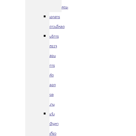
คณะ
เอกสาร
ดาวน์โหลด
บริการ
ตรวจ
สอบ
การ
คัด
ลอก
ผล
งาน
แจ้ง
ปัญหา
เกี่ยว