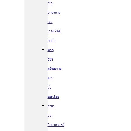
วิชา
วิทยาการ
และ
เทคโนโลยี
ดิจิทัล
ภาค
วิชา
ทรัพยากร
และ
สิ่ง
แวดล้อม
สาขา
วิชา
วิทยาศาสตร์