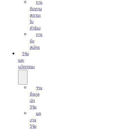
การ
ติดตาม
สถานะ
ใบ
คำร้อง
การ
รับ
สมัคร
วิจัย
และ
นวัตกรรม
ฐาน
ข้อมูล
นัก
วิจัย
ผล
งาน
วิจัย