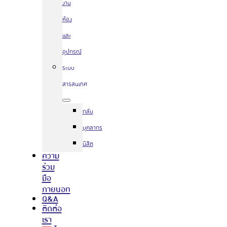
งาน
ห้อง
และ
อุปกรณ์
ระบบ
สารสนเทศ
กลับ
บุคลากร
นิสิต
ความ
ร่วม
มือ
ภายนอก
Q&A
ติดต่อ
เรา