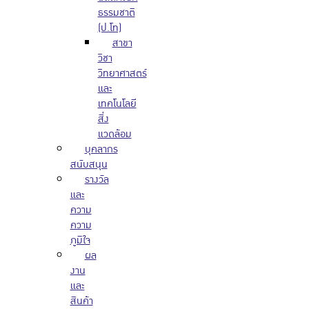
ธรรมชาติ
(ป.โท)
สาขา
วิชา
วิทยาศาสตร์
และ
เทคโนโลยี
สิ่ง
แวดล้อม
บุคลากร
สนับสนุน
รางวัล
และ
ความ
ความ
ภูมิใจ
ผล
งาน
และ
สินค้า