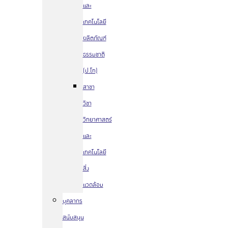
และ
เทคโนโลยี
ผลิตภัณฑ์
ธรรมชาติ
(ป.โท)
สาขา
วิชา
วิทยาศาสตร์
และ
เทคโนโลยี
สิ่ง
แวดล้อม
บุคลากร
สนับสนุน