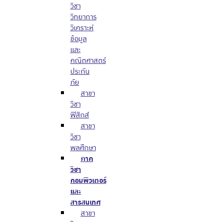
วิชา
วิทยาการ
วิเคราะห์
ข้อมูล
และ
คณิตศาสตร์
ประกัน
ภัย
สาขา
วิชา
ฟิสิกส์
สาขา
วิชา
พลศึกษา
ภาค
วิชา
คอมพิวเตอร์
และ
สารสนเทศ
สาขา