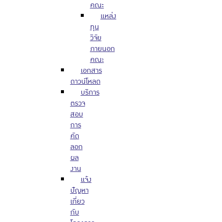
คณะ
แหล่ง
ทุน
วิจัย
ภายนอก
คณะ
เอกสาร
ดาวน์โหลด
บริการ
ตรวจ
สอบ
การ
คัด
ลอก
ผล
งาน
แจ้ง
ปัญหา
เกี่ยว
กับ