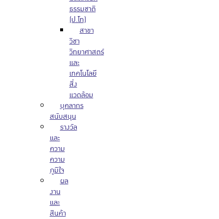
ธรรมชาติ
(ป.โท)
สาขา
วิชา
วิทยาศาสตร์
และ
เทคโนโลยี
สิ่ง
แวดล้อม
บุคลากร
สนับสนุน
รางวัล
และ
ความ
ความ
ภูมิใจ
ผล
งาน
และ
สินค้า