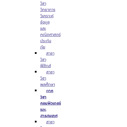
วิชา
วิทยาการ
วิเคราะห์
ข้อมูล
และ
คณิตศาสตร์
ประกัน
ภัย
สาขา
วิชา
ฟิสิกส์
สาขา
วิชา
พลศึกษา
ภาค
วิชา
คอมพิวเตอร์
และ
สารสนเทศ
สาขา