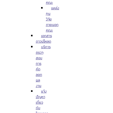
คณะ
แหล่ง
ทุน
วิจัย
ภายนอก
คณะ
เอกสาร
ดาวน์โหลด
บริการ
ตรวจ
สอบ
การ
คัด
ลอก
ผล
งาน
แจ้ง
ปัญหา
เกี่ยว
กับ