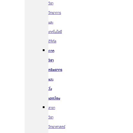
วิชา
วิทยาการ
และ
เทคโนโลยี
ดิจิทัล
ภาค
วิชา
ทรัพยากร
และ
สิ่ง
แวดล้อม
สาขา
วิชา
วิทยาศาสตร์