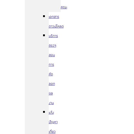
คณะ
เอกสาร
ดาวน์โหลด
บริการ
ตรวจ
สอบ
การ
คัด
ลอก
ผล
งาน
แจ้ง
ปัญหา
เกี่ยว