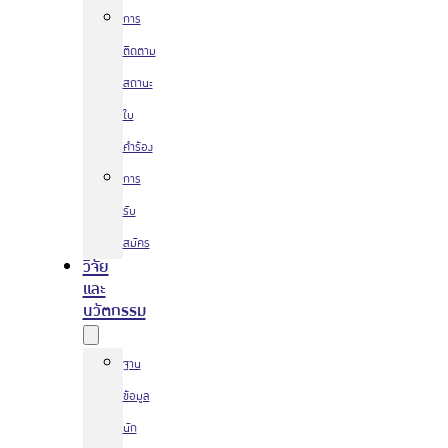
การ
ติดตาม
สถานะ
ใบ
คำร้อง
การ
รับ
สมัคร
วิจัย
และ
นวัตกรรม
ฐาน
ข้อมูล
นัก