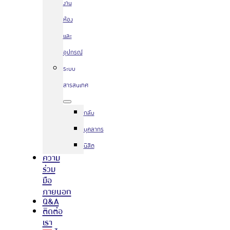
งาน
ห้อง
และ
อุปกรณ์
ระบบ
สารสนเทศ
กลับ
บุคลากร
นิสิต
ความ
ร่วม
มือ
ภายนอก
Q&A
ติดต่อ
เรา