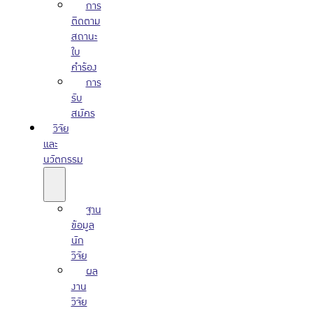
การ
ติดตาม
สถานะ
ใบ
คำร้อง
การ
รับ
สมัคร
วิจัย
และ
นวัตกรรม
ฐาน
ข้อมูล
นัก
วิจัย
ผล
งาน
วิจัย