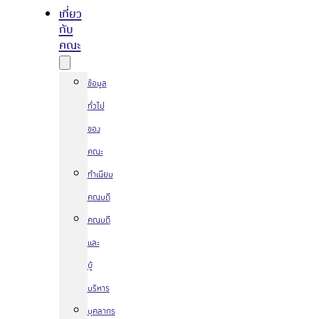
เกี่ยว
กับ
คณะ
ข้อมูล
ทั่วไป
ของ
คณะ
ทำเนียบ
คณบดี
คณบดี
และ
ผู้
บริหาร
บุคลากร