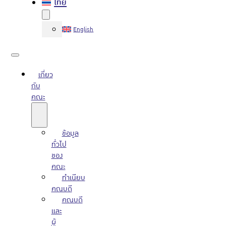
ไทย
English
เกี่ยว
กับ
คณะ
ข้อมูล
ทั่วไป
ของ
คณะ
ทำเนียบ
คณบดี
คณบดี
และ
ผู้