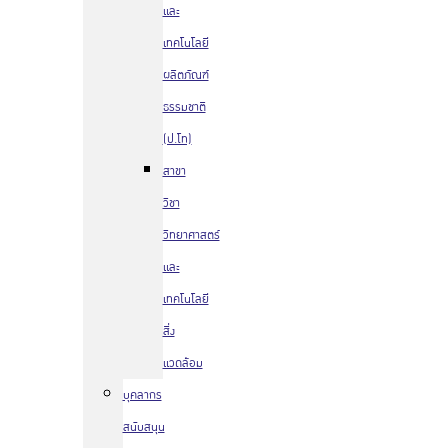
และ
เทคโนโลยี
ผลิตภัณฑ์
ธรรมชาติ
(ป.โท)
สาขา
วิชา
วิทยาศาสตร์
และ
เทคโนโลยี
สิ่ง
แวดล้อม
บุคลากร
สนับสนุน