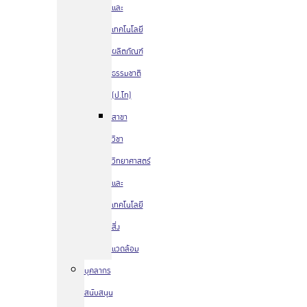
และ
เทคโนโลยี
ผลิตภัณฑ์
ธรรมชาติ
(ป.โท)
สาขา
วิชา
วิทยาศาสตร์
และ
เทคโนโลยี
สิ่ง
แวดล้อม
บุคลากร
สนับสนุน