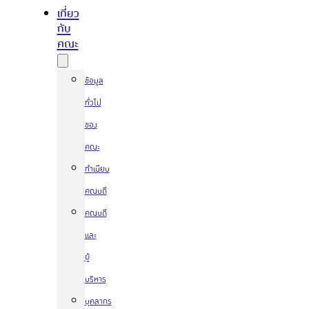
เกี่ยว
กับ
คณะ
ข้อมูล
ทั่วไป
ของ
คณะ
ทำเนียบ
คณบดี
คณบดี
และ
ผู้
บริหาร
บุคลากร