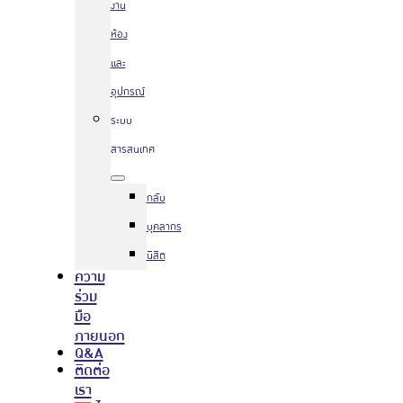
งาน
ห้อง
และ
อุปกรณ์
ระบบ
สารสนเทศ
กลับ
บุคลากร
นิสิต
ความ
ร่วม
มือ
ภายนอก
Q&A
ติดต่อ
เรา