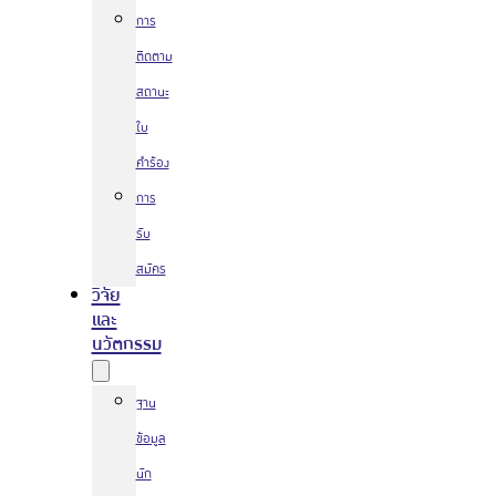
การ
ติดตาม
สถานะ
ใบ
คำร้อง
การ
รับ
สมัคร
วิจัย
และ
นวัตกรรม
ฐาน
ข้อมูล
นัก