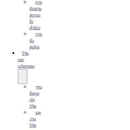
การ
ติดตาม
สถานะ
ใบ
คำร้อง
การ
รับ
สมัคร
วิจัย
และ
นวัตกรรม
ฐาน
ข้อมูล
นัก
วิจัย
ผล
งาน
วิจัย