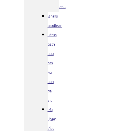
คณะ
เอกสาร
ดาวน์โหลด
บริการ
ตรวจ
สอบ
การ
คัด
ลอก
ผล
งาน
แจ้ง
ปัญหา
เกี่ยว