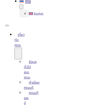
ไทย
English
เกี่ยว
กับ
คณะ
ข้อมูล
ทั่วไป
ของ
คณะ
ทำเนียบ
คณบดี
คณบดี
และ
ผู้