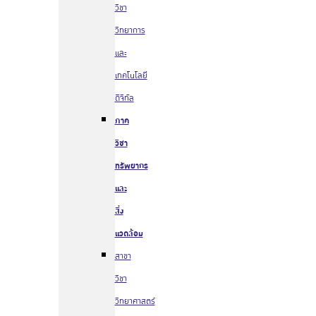
วิชา
วิทยาการ
และ
เทคโนโลยี
ดิจิทัล
ภาค
วิชา
ทรัพยากร
และ
สิ่ง
แวดล้อม
สาขา
วิชา
วิทยาศาสตร์