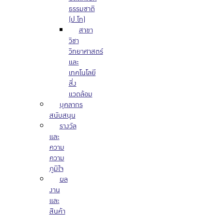
ธรรมชาติ
(ป.โท)
สาขา
วิชา
วิทยาศาสตร์
และ
เทคโนโลยี
สิ่ง
แวดล้อม
บุคลากร
สนับสนุน
รางวัล
และ
ความ
ความ
ภูมิใจ
ผล
งาน
และ
สินค้า