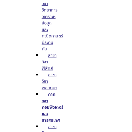
วิชา
วิทยาการ
วิเคราะห์
ข้อมูล
และ
คณิตศาสตร์
ประกัน
ภัย
สาขา
วิชา
ฟิสิกส์
สาขา
วิชา
พลศึกษา
ภาค
วิชา
คอมพิวเตอร์
และ
สารสนเทศ
สาขา