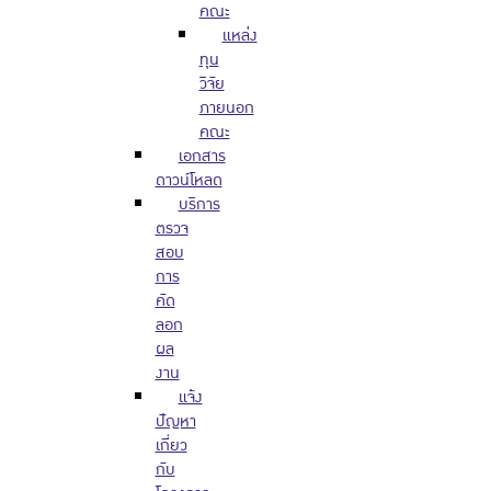
คณะ
แหล่ง
ทุน
วิจัย
ภายนอก
คณะ
เอกสาร
ดาวน์โหลด
บริการ
ตรวจ
สอบ
การ
คัด
ลอก
ผล
งาน
แจ้ง
ปัญหา
เกี่ยว
กับ