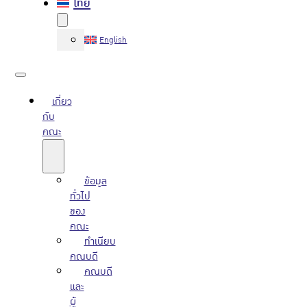
ไทย
English
เกี่ยว
กับ
คณะ
ข้อมูล
ทั่วไป
ของ
คณะ
ทำเนียบ
คณบดี
คณบดี
และ
ผู้