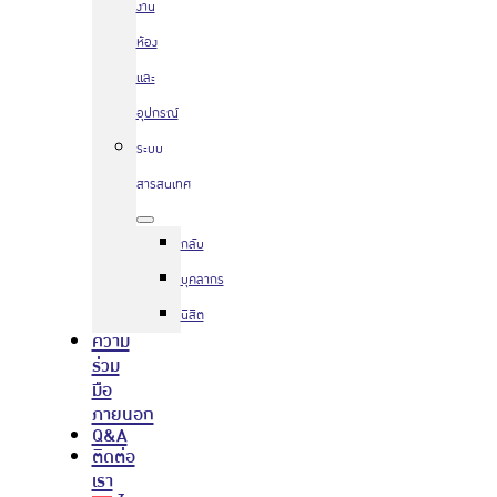
งาน
ห้อง
และ
อุปกรณ์
ระบบ
สารสนเทศ
กลับ
บุคลากร
นิสิต
ความ
ร่วม
มือ
ภายนอก
Q&A
ติดต่อ
เรา