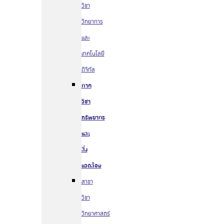
วิชา
วิทยาการ
และ
เทคโนโลยี
ดิจิทัล
ภาค
วิชา
ทรัพยากร
และ
สิ่ง
แวดล้อม
สาขา
วิชา
วิทยาศาสตร์