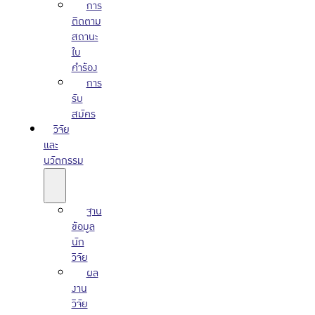
การ
ติดตาม
สถานะ
ใบ
คำร้อง
การ
รับ
สมัคร
วิจัย
และ
นวัตกรรม
ฐาน
ข้อมูล
นัก
วิจัย
ผล
งาน
วิจัย