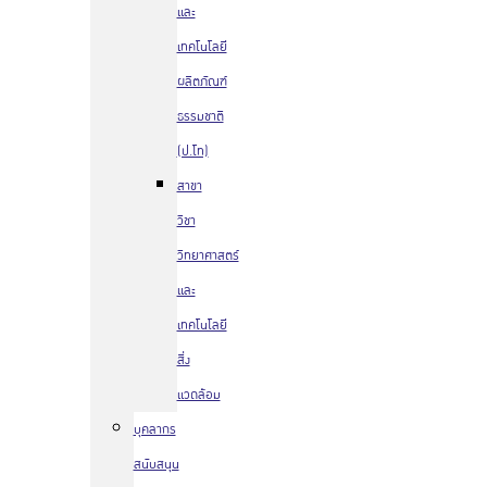
และ
เทคโนโลยี
ผลิตภัณฑ์
ธรรมชาติ
(ป.โท)
สาขา
วิชา
วิทยาศาสตร์
และ
เทคโนโลยี
สิ่ง
แวดล้อม
บุคลากร
สนับสนุน