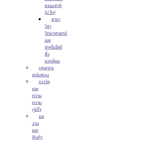
ธรรมชาติ
(ป.โท)
สาขา
วิชา
วิทยาศาสตร์
และ
เทคโนโลยี
สิ่ง
แวดล้อม
บุคลากร
สนับสนุน
รางวัล
และ
ความ
ความ
ภูมิใจ
ผล
งาน
และ
สินค้า