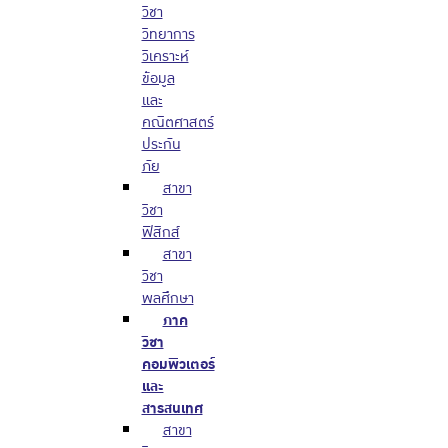
วิชา
วิทยาการ
วิเคราะห์
ข้อมูล
และ
คณิตศาสตร์
ประกัน
ภัย
สาขา
วิชา
ฟิสิกส์
สาขา
วิชา
พลศึกษา
ภาค
วิชา
คอมพิวเตอร์
และ
สารสนเทศ
สาขา