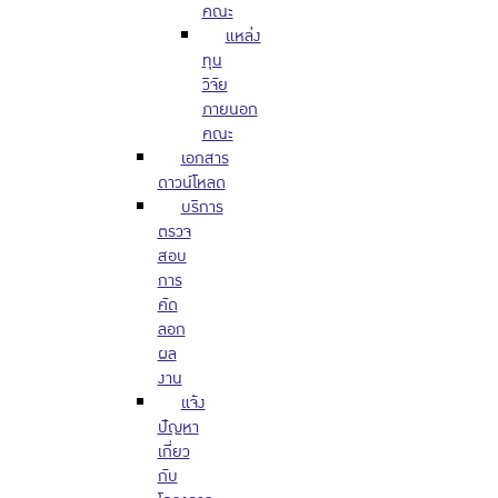
คณะ
แหล่ง
ทุน
วิจัย
ภายนอก
คณะ
เอกสาร
ดาวน์โหลด
บริการ
ตรวจ
สอบ
การ
คัด
ลอก
ผล
งาน
แจ้ง
ปัญหา
เกี่ยว
กับ