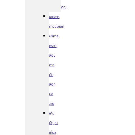
คณะ
เอกสาร
ดาวน์โหลด
บริการ
ตรวจ
สอบ
การ
คัด
ลอก
ผล
งาน
แจ้ง
ปัญหา
เกี่ยว