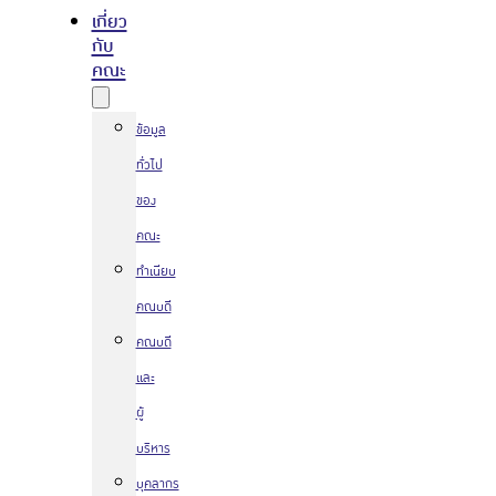
เกี่ยว
กับ
คณะ
ข้อมูล
ทั่วไป
ของ
คณะ
ทำเนียบ
คณบดี
คณบดี
และ
ผู้
บริหาร
บุคลากร