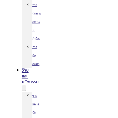
การ
ติดตาม
สถานะ
ใบ
คำร้อง
การ
รับ
สมัคร
วิจัย
และ
นวัตกรรม
ฐาน
ข้อมูล
นัก