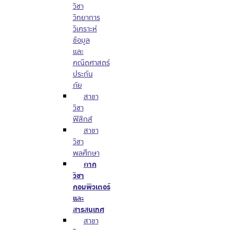
วิชา
วิทยาการ
วิเคราะห์
ข้อมูล
และ
คณิตศาสตร์
ประกัน
ภัย
สาขา
วิชา
ฟิสิกส์
สาขา
วิชา
พลศึกษา
ภาค
วิชา
คอมพิวเตอร์
และ
สารสนเทศ
สาขา