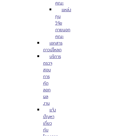
คณะ
แหล่ง
ทุน
วิจัย
ภายนอก
คณะ
เอกสาร
ดาวน์โหลด
บริการ
ตรวจ
สอบ
การ
คัด
ลอก
ผล
งาน
แจ้ง
ปัญหา
เกี่ยว
กับ