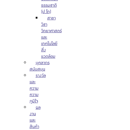
ธรรมชาติ
(ป.โท)
สาขา
วิชา
วิทยาศาสตร์
และ
เทคโนโลยี
สิ่ง
แวดล้อม
บุคลากร
สนับสนุน
รางวัล
และ
ความ
ความ
ภูมิใจ
ผล
งาน
และ
สินค้า