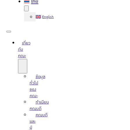
ไทย
English
เกี่ยว
กับ
คณะ
ข้อมูล
ทั่วไป
ของ
คณะ
ทำเนียบ
คณบดี
คณบดี
และ
ผู้