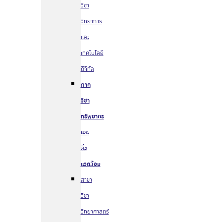
วิชา
วิทยาการ
และ
เทคโนโลยี
ดิจิทัล
ภาค
วิชา
ทรัพยากร
และ
สิ่ง
แวดล้อม
สาขา
วิชา
วิทยาศาสตร์