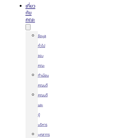
เกี่ยว
กับ
คณะ
ข้อมูล
ทั่วไป
ของ
คณะ
ทำเนียบ
คณบดี
คณบดี
และ
ผู้
บริหาร
บุคลากร