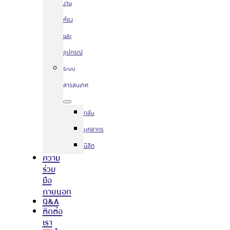
งาน
ห้อง
และ
อุปกรณ์
ระบบ
สารสนเทศ
กลับ
บุคลากร
นิสิต
ความ
ร่วม
มือ
ภายนอก
Q&A
ติดต่อ
เรา