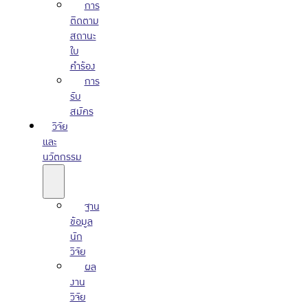
การ
ติดตาม
สถานะ
ใบ
คำร้อง
การ
รับ
สมัคร
วิจัย
และ
นวัตกรรม
ฐาน
ข้อมูล
นัก
วิจัย
ผล
งาน
วิจัย