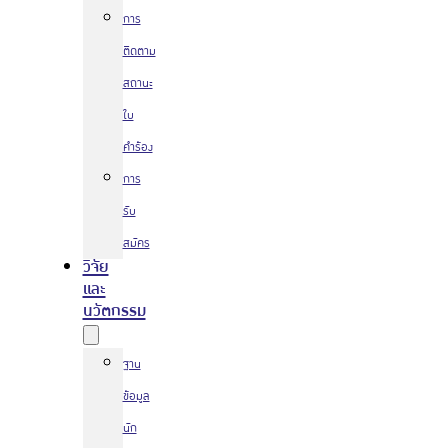
การ
ติดตาม
สถานะ
ใบ
คำร้อง
การ
รับ
สมัคร
วิจัย
และ
นวัตกรรม
ฐาน
ข้อมูล
นัก