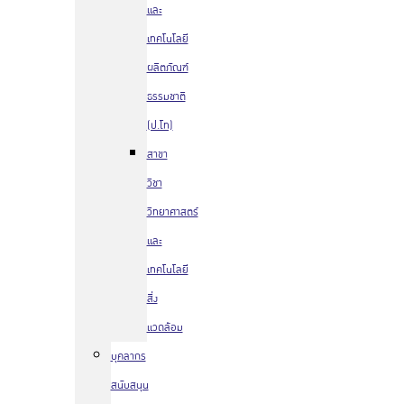
และ
เทคโนโลยี
ผลิตภัณฑ์
ธรรมชาติ
(ป.โท)
สาขา
วิชา
วิทยาศาสตร์
และ
เทคโนโลยี
สิ่ง
แวดล้อม
บุคลากร
สนับสนุน