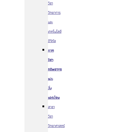
วิชา
วิทยาการ
และ
เทคโนโลยี
ดิจิทัล
ภาค
วิชา
ทรัพยากร
และ
สิ่ง
แวดล้อม
สาขา
วิชา
วิทยาศาสตร์