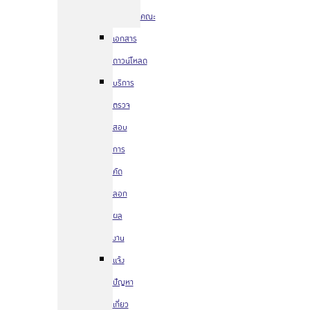
คณะ
เอกสาร
ดาวน์โหลด
บริการ
ตรวจ
สอบ
การ
คัด
ลอก
ผล
งาน
แจ้ง
ปัญหา
เกี่ยว