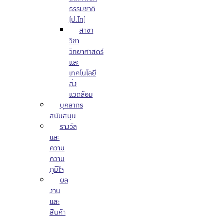
ธรรมชาติ
(ป.โท)
สาขา
วิชา
วิทยาศาสตร์
และ
เทคโนโลยี
สิ่ง
แวดล้อม
บุคลากร
สนับสนุน
รางวัล
และ
ความ
ความ
ภูมิใจ
ผล
งาน
และ
สินค้า