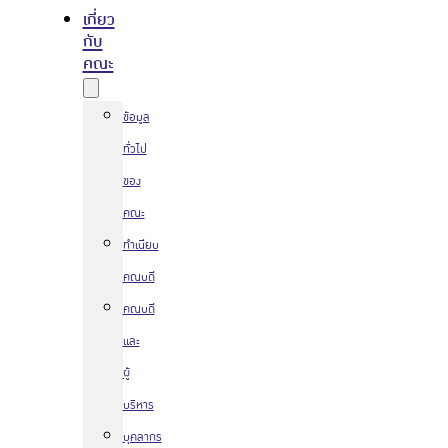
เกี่ยว
กับ
คณะ
ข้อมูล
ทั่วไป
ของ
คณะ
ทำเนียบ
คณบดี
คณบดี
และ
ผู้
บริหาร
บุคลากร