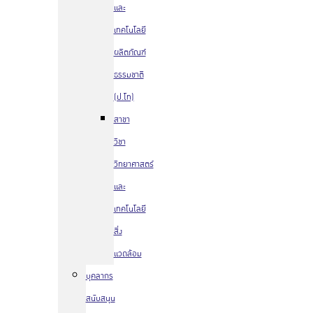
และ
เทคโนโลยี
ผลิตภัณฑ์
ธรรมชาติ
(ป.โท)
สาขา
วิชา
วิทยาศาสตร์
และ
เทคโนโลยี
สิ่ง
แวดล้อม
บุคลากร
สนับสนุน