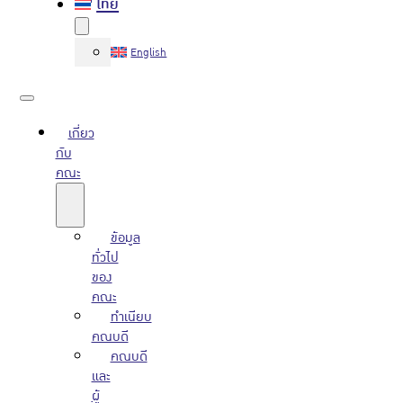
ไทย
English
เกี่ยว
กับ
คณะ
ข้อมูล
ทั่วไป
ของ
คณะ
ทำเนียบ
คณบดี
คณบดี
และ
ผู้