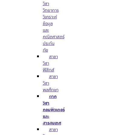
วิชา
วิทยาการ
วิเคราะห์
ข้อมูล
และ
คณิตศาสตร์
ประกัน
ภัย
สาขา
วิชา
ฟิสิกส์
สาขา
วิชา
พลศึกษา
ภาค
วิชา
คอมพิวเตอร์
และ
สารสนเทศ
สาขา