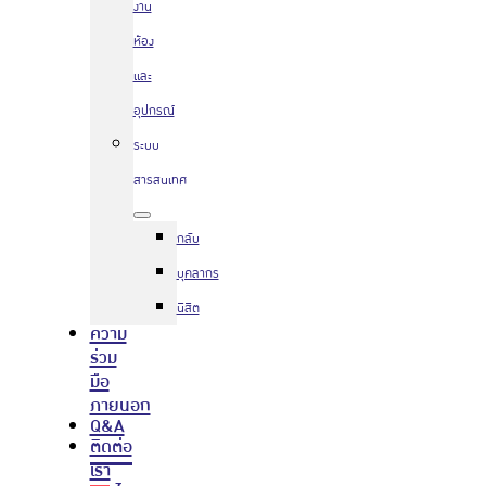
งาน
ห้อง
และ
อุปกรณ์
ระบบ
สารสนเทศ
กลับ
บุคลากร
นิสิต
ความ
ร่วม
มือ
ภายนอก
Q&A
ติดต่อ
เรา