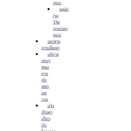
คณะ
แหล่ง
ทุน
วิจัย
ภายนอก
คณะ
เอกสาร
ดาวน์โหลด
บริการ
ตรวจ
สอบ
การ
คัด
ลอก
ผล
งาน
แจ้ง
ปัญหา
เกี่ยว
กับ