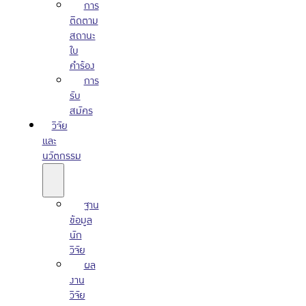
การ
ติดตาม
สถานะ
ใบ
คำร้อง
การ
รับ
สมัคร
วิจัย
และ
นวัตกรรม
ฐาน
ข้อมูล
นัก
วิจัย
ผล
งาน
วิจัย