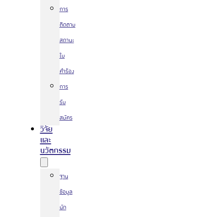
การ
ติดตาม
สถานะ
ใบ
คำร้อง
การ
รับ
สมัคร
วิจัย
และ
นวัตกรรม
ฐาน
ข้อมูล
นัก