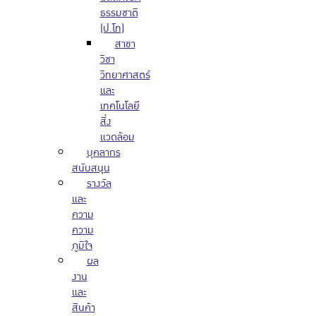
ธรรมชาติ
(ป.โท)
สาขา
วิชา
วิทยาศาสตร์
และ
เทคโนโลยี
สิ่ง
แวดล้อม
บุคลากร
สนับสนุน
รางวัล
และ
ความ
ความ
ภูมิใจ
ผล
งาน
และ
สินค้า