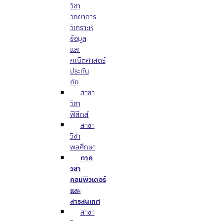
วิชา
วิทยาการ
วิเคราะห์
ข้อมูล
และ
คณิตศาสตร์
ประกัน
ภัย
สาขา
วิชา
ฟิสิกส์
สาขา
วิชา
พลศึกษา
ภาค
วิชา
คอมพิวเตอร์
และ
สารสนเทศ
สาขา