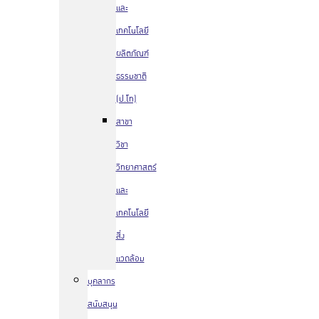
และ
เทคโนโลยี
ผลิตภัณฑ์
ธรรมชาติ
(ป.โท)
สาขา
วิชา
วิทยาศาสตร์
และ
เทคโนโลยี
สิ่ง
แวดล้อม
บุคลากร
สนับสนุน