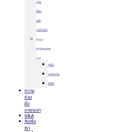
งาน
ห้อง
และ
อุปกรณ์
ระบบ
สารสนเทศ
กลับ
บุคลากร
นิสิต
ความ
ร่วม
มือ
ภายนอก
Q&A
ติดต่อ
เรา