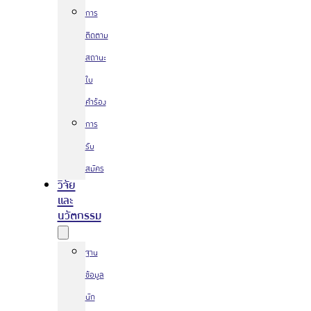
การ
ติดตาม
สถานะ
ใบ
คำร้อง
การ
รับ
สมัคร
วิจัย
และ
นวัตกรรม
ฐาน
ข้อมูล
นัก