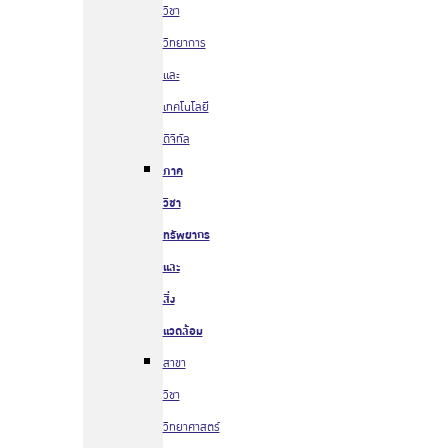
วิชา
วิทยาการ
และ
เทคโนโลยี
ดิจิทัล
ภาค
วิชา
ทรัพยากร
และ
สิ่ง
แวดล้อม
สาขา
วิชา
วิทยาศาสตร์