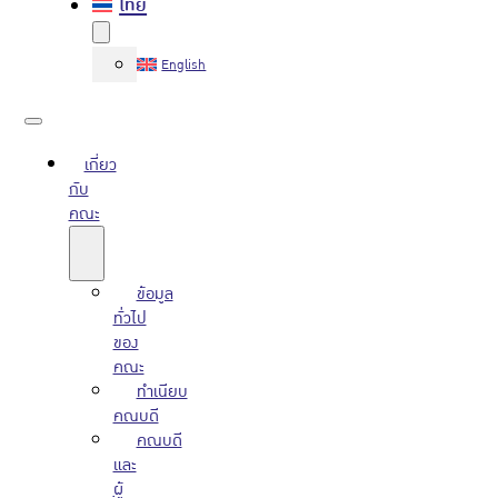
ไทย
English
เกี่ยว
กับ
คณะ
ข้อมูล
ทั่วไป
ของ
คณะ
ทำเนียบ
คณบดี
คณบดี
และ
ผู้