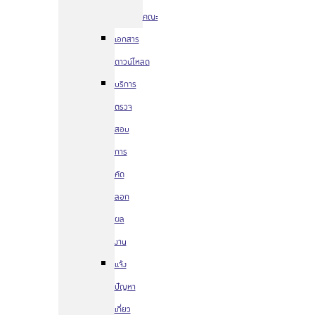
คณะ
เอกสาร
ดาวน์โหลด
บริการ
ตรวจ
สอบ
การ
คัด
ลอก
ผล
งาน
แจ้ง
ปัญหา
เกี่ยว