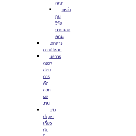
คณะ
แหล่ง
ทุน
วิจัย
ภายนอก
คณะ
เอกสาร
ดาวน์โหลด
บริการ
ตรวจ
สอบ
การ
คัด
ลอก
ผล
งาน
แจ้ง
ปัญหา
เกี่ยว
กับ