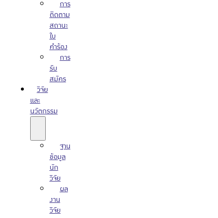
การ
ติดตาม
สถานะ
ใบ
คำร้อง
การ
รับ
สมัคร
วิจัย
และ
นวัตกรรม
ฐาน
ข้อมูล
นัก
วิจัย
ผล
งาน
วิจัย