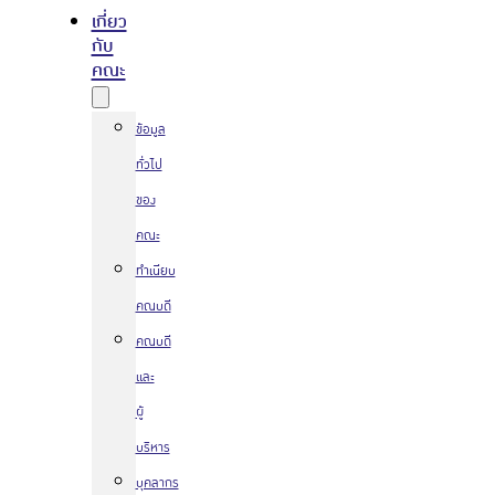
เกี่ยว
กับ
คณะ
ข้อมูล
ทั่วไป
ของ
คณะ
ทำเนียบ
คณบดี
คณบดี
และ
ผู้
บริหาร
บุคลากร