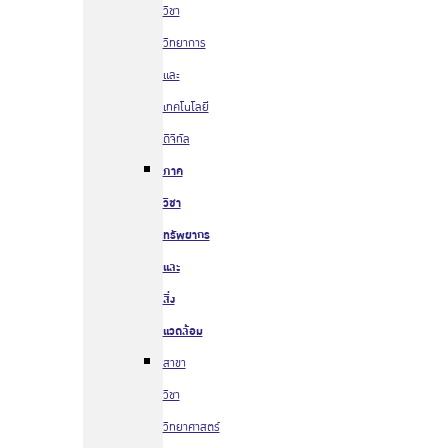
วิชา
วิทยาการ
และ
เทคโนโลยี
ดิจิทัล
ภาค
วิชา
ทรัพยากร
และ
สิ่ง
แวดล้อม
สาขา
วิชา
วิทยาศาสตร์