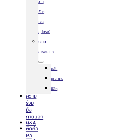
งาน
ห้อง
และ
อุปกรณ์
ระบบ
สารสนเทศ
กลับ
บุคลากร
นิสิต
ความ
ร่วม
มือ
ภายนอก
Q&A
ติดต่อ
เรา