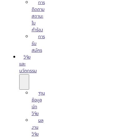
การ
ติดตาม
สถานะ
ใบ
คำร้อง
การ
รับ
สมัคร
วิจัย
และ
นวัตกรรม
ฐาน
ข้อมูล
นัก
วิจัย
ผล
งาน
วิจัย