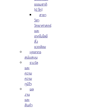
ธรรมชาติ
(ป.โท)
สาขา
วิชา
วิทยาศาสตร์
และ
เทคโนโลยี
สิ่ง
แวดล้อม
บุคลากร
สนับสนุน
รางวัล
และ
ความ
ความ
ภูมิใจ
ผล
งาน
และ
สินค้า