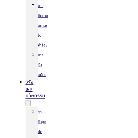
การ
ติดตาม
สถานะ
ใบ
คำร้อง
การ
รับ
สมัคร
วิจัย
และ
นวัตกรรม
ฐาน
ข้อมูล
นัก