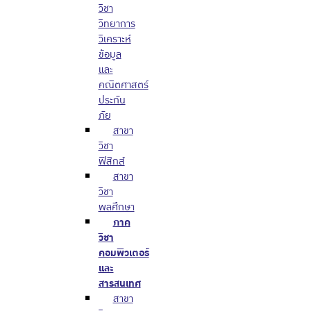
วิชา
วิทยาการ
วิเคราะห์
ข้อมูล
และ
คณิตศาสตร์
ประกัน
ภัย
สาขา
วิชา
ฟิสิกส์
สาขา
วิชา
พลศึกษา
ภาค
วิชา
คอมพิวเตอร์
และ
สารสนเทศ
สาขา