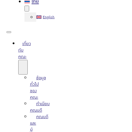
ไทย
English
เกี่ยว
กับ
คณะ
ข้อมูล
ทั่วไป
ของ
คณะ
ทำเนียบ
คณบดี
คณบดี
และ
ผู้