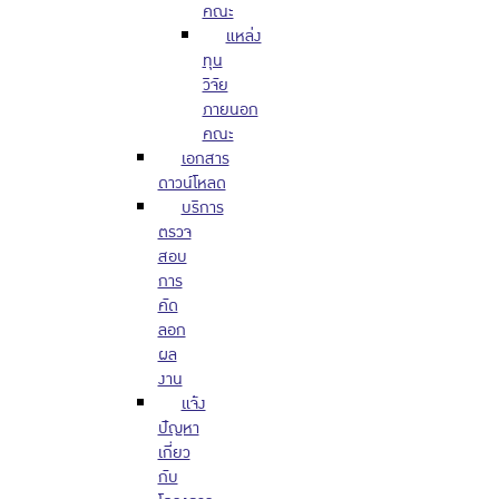
คณะ
แหล่ง
ทุน
วิจัย
ภายนอก
คณะ
เอกสาร
ดาวน์โหลด
บริการ
ตรวจ
สอบ
การ
คัด
ลอก
ผล
งาน
แจ้ง
ปัญหา
เกี่ยว
กับ