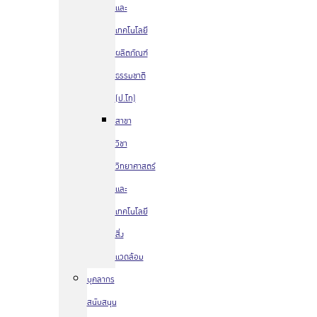
และ
เทคโนโลยี
ผลิตภัณฑ์
ธรรมชาติ
(ป.โท)
สาขา
วิชา
วิทยาศาสตร์
และ
เทคโนโลยี
สิ่ง
แวดล้อม
บุคลากร
สนับสนุน