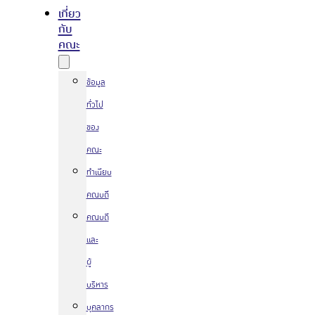
เกี่ยว
กับ
คณะ
ข้อมูล
ทั่วไป
ของ
คณะ
ทำเนียบ
คณบดี
คณบดี
และ
ผู้
บริหาร
บุคลากร