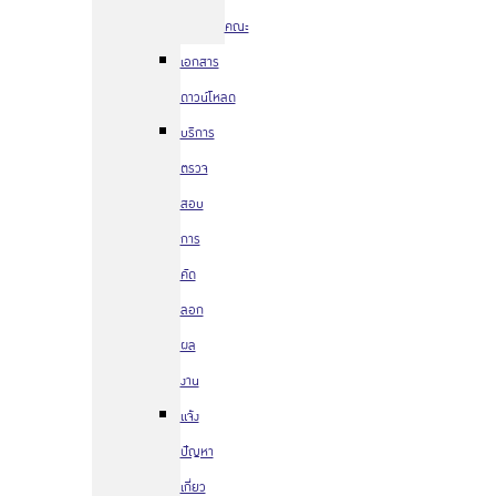
คณะ
เอกสาร
ดาวน์โหลด
บริการ
ตรวจ
สอบ
การ
คัด
ลอก
ผล
งาน
แจ้ง
ปัญหา
เกี่ยว