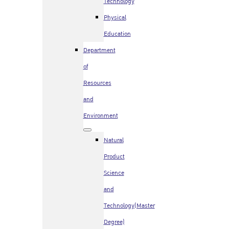
Technology
Physical
Education
Department
of
Resources
and
Environment
Natural
Product
Science
and
Technology(Master
Degree)