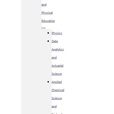
and
Physical
Education
Physics
Data
Analytics
and
Actuarial
Science
Applied
Chemical
Science
and