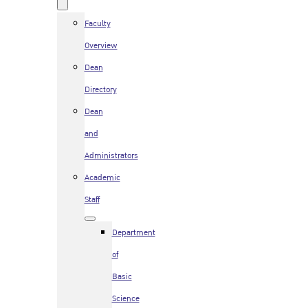
Faculty
Overview
Dean
Directory
Dean
and
Administrators
Academic
Staff
Department
of
Basic
Science