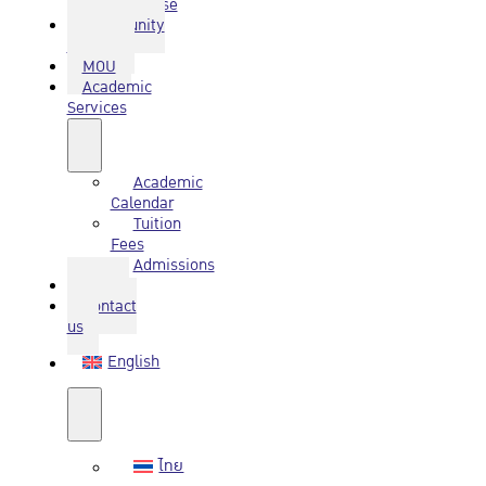
Database
Community
Service
MOU
Academic
Services
Academic
Calendar
Tuition
Fees
Admissions
Q&A
Contact
us
English
ไทย