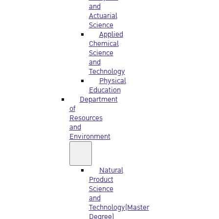
and
Actuarial
Science
Applied
Chemical
Science
and
Technology
Physical
Education
Department
of
Resources
and
Environment
Natural
Product
Science
and
Technology(Master
Degree)