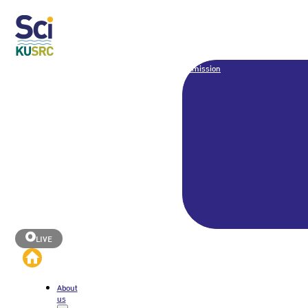
Admission
LIVE
About
us