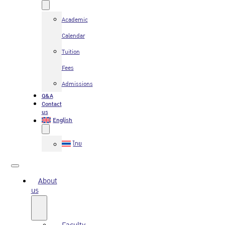
Academic
Calendar
Tuition
Fees
Admissions
Q&A
Contact
us
English
ไทย
About
us