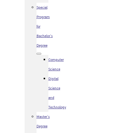
Special
Program
for
Bachelor’s
Degree
Computer
Science
Digital
Science
and
Technology
Master’s
Degree