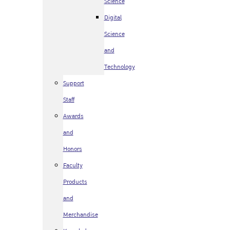
Science
Digital
Science
and
Technology
Support
Staff
Awards
and
Honors
Faculty
Products
and
Merchandise