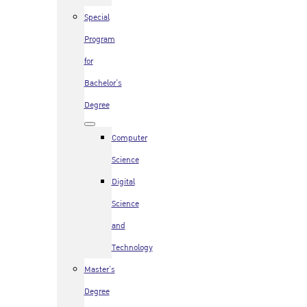
Special
Program
for
Bachelor’s
Degree
Computer
Science
Digital
Science
and
Technology
Master’s
Degree