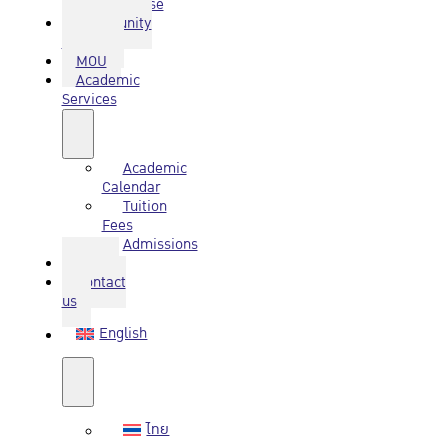
Database
Community
Service
MOU
Academic
Services
Academic
Calendar
Tuition
Fees
Admissions
Q&A
Contact
us
English
ไทย