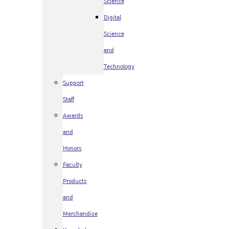
Science
Digital
Science
and
Technology
Support
Staff
Awards
and
Honors
Faculty
Products
and
Merchandise