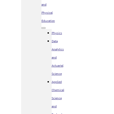
and
Physical
Education
Physics
Data
Analytics
and
Actuarial
Science
Applied
Chemical
Science
and