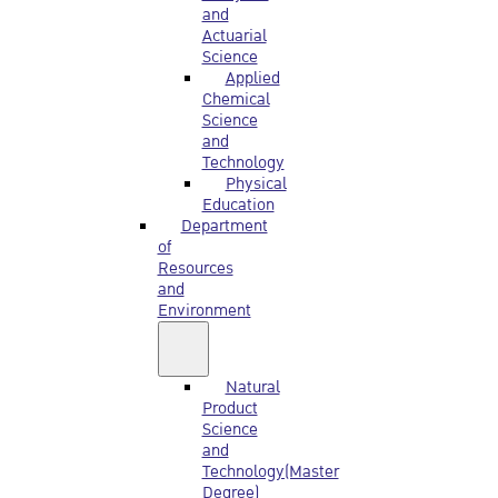
and
Actuarial
Science
Applied
Chemical
Science
and
Technology
Physical
Education
Department
of
Resources
and
Environment
Natural
Product
Science
and
Technology(Master
Degree)