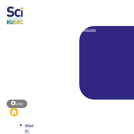
Admission
LIVE
About
us