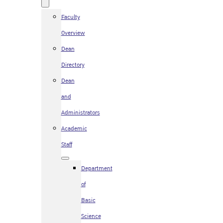
Faculty
Overview
Dean
Directory
Dean
and
Administrators
Academic
Staff
Department
of
Basic
Science