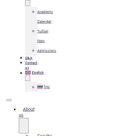
Academic
Calendar
Tuition
Fees
Admissions
Q&A
Contact
us
English
ไทย
About
us