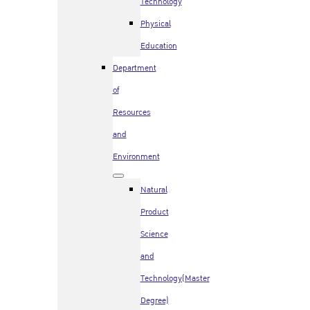
Technology
Physical
Education
Department
of
Resources
and
Environment
Natural
Product
Science
and
Technology(Master
Degree)