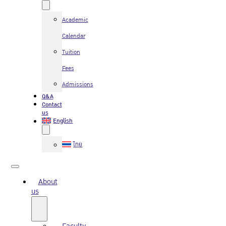
Academic
Calendar
Tuition
Fees
Admissions
Q&A
Contact
us
English
ไทย
About
us