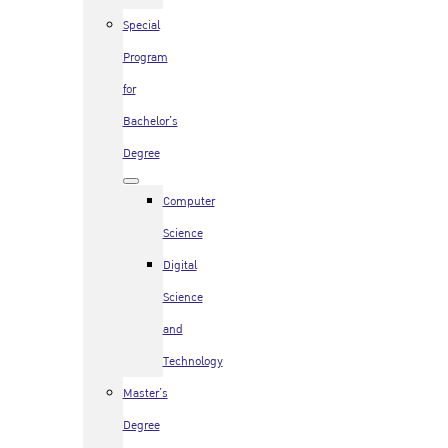
Special
Program
for
Bachelor’s
Degree
Computer
Science
Digital
Science
and
Technology
Master’s
Degree