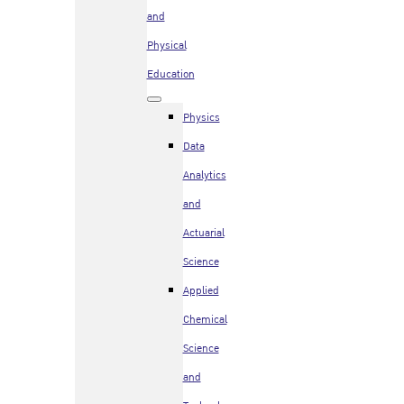
and
Physical
Education
Physics
Data
Analytics
and
Actuarial
Science
Applied
Chemical
Science
and