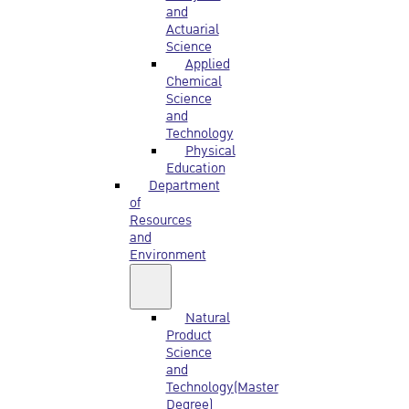
and
Actuarial
Science
Applied
Chemical
Science
and
Technology
Physical
Education
Department
of
Resources
and
Environment
Natural
Product
Science
and
Technology(Master
Degree)