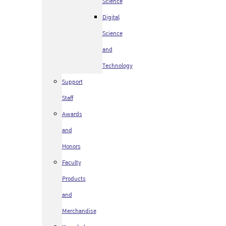
Science
Digital
Science
and
Technology
Support
Staff
Awards
and
Honors
Faculty
Products
and
Merchandise