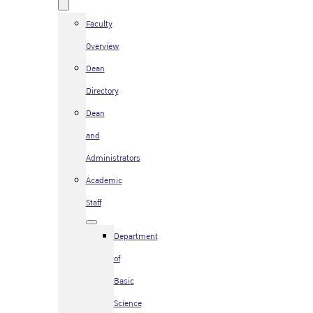
Faculty
Overview
Dean
Directory
Dean
and
Administrators
Academic
Staff
Department
of
Basic
Science