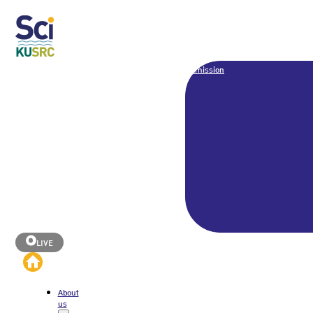
Admission
LIVE
About
us