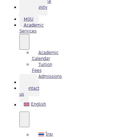
Database
Community
Service
MOU
Academic
Services
Academic
Calendar
Tuition
Fees
Admissions
Q&A
Contact
us
English
ไทย