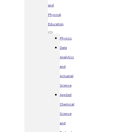
and
Physical
Education
Physics
Data
Analytics
and
Actuarial
Science
Applied
Chemical
Science
and