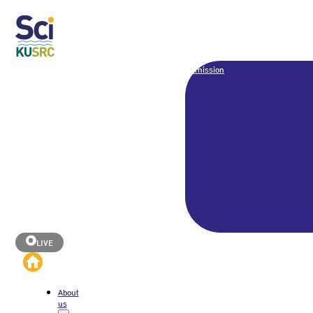
Admission
LIVE
About
us