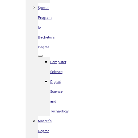
Special
Program
for
Bachelor’s
Degree
Computer
Science
Digital
Science
and
Technology
Master’s
Degree