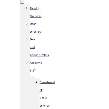
Faculty
Overview
Dean
Directory
Dean
and
Administrators
Academic
Staff
Department
of
Basic
Science