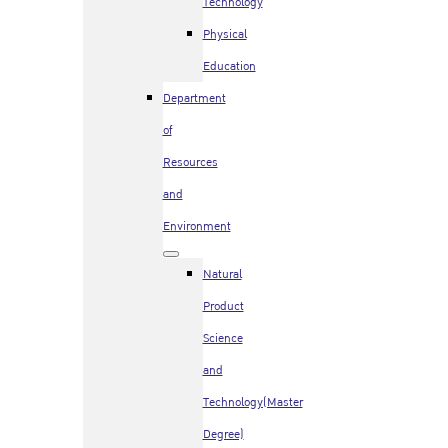
Technology
Physical
Education
Department
of
Resources
and
Environment
Natural
Product
Science
and
Technology(Master
Degree)