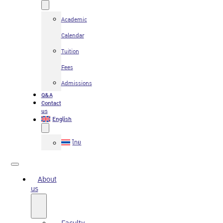
Academic
Calendar
Tuition
Fees
Admissions
Q&A
Contact
us
English
ไทย
About
us