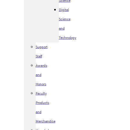
Science
Digital
Science
and
Technology
Support
Staff
Awards
and
Honors
Faculty
Products
and
Merchandise