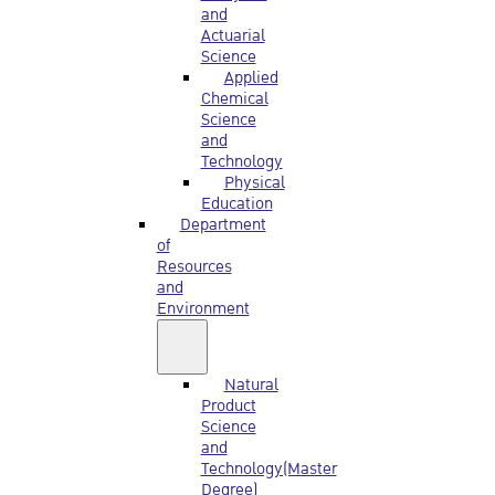
and
Actuarial
Science
Applied
Chemical
Science
and
Technology
Physical
Education
Department
of
Resources
and
Environment
Natural
Product
Science
and
Technology(Master
Degree)