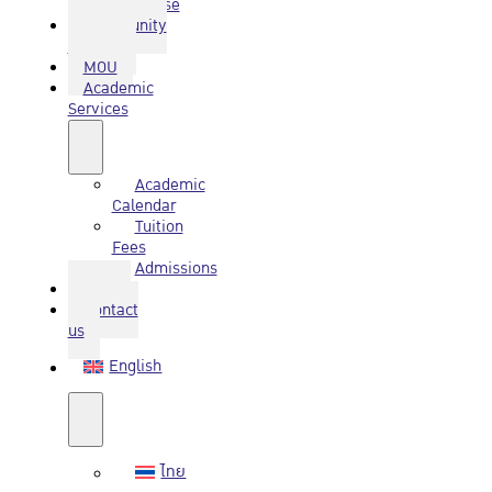
Database
Community
Service
MOU
Academic
Services
Academic
Calendar
Tuition
Fees
Admissions
Q&A
Contact
us
English
ไทย