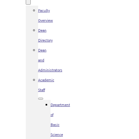
Faculty
Overview
Dean
Directory
Dean
and
Administrators
Academic
Staff
Department
of
Basic
Science