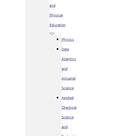
and
Physical
Education
Physics
Data
Analytics
and
Actuarial
Science
Applied
Chemical
Science
and