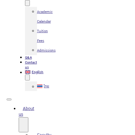
Academic
Calendar
Tuition
Fees
Admissions
Q&A
Contact
us
English
ไทย
About
us