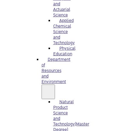
and
Actuarial
Science
Applied
Chemical
Science
and
Technology
Physical
Education
Department
of
Resources
and
Environment
Natural
Product
Science
and
Technology(Master
Degree)