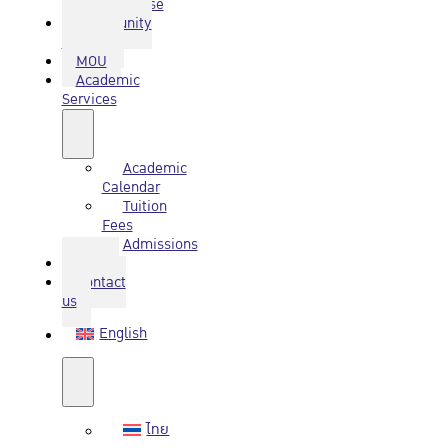
Database
Community
Service
MOU
Academic
Services
Academic
Calendar
Tuition
Fees
Admissions
Q&A
Contact
us
English
ไทย