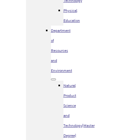
Technology
Physical
Education
Department
of
Resources
and
Environment
Natural
Product
Science
and
Technology(Master
Degree)