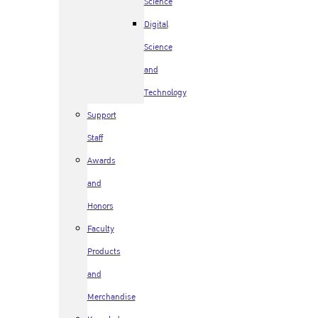
Science
Digital
Science
and
Technology
Support
Staff
Awards
and
Honors
Faculty
Products
and
Merchandise