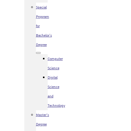
Special
Program
for
Bachelor’s
Degree
Computer
Science
Digital
Science
and
Technology
Master’s
Degree