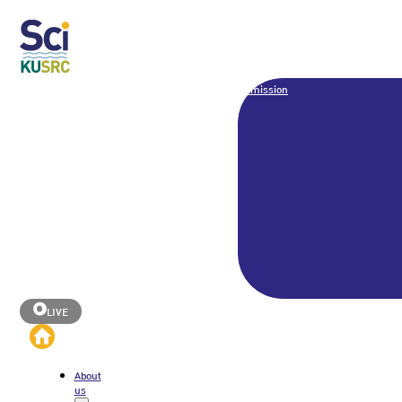
Admission
LIVE
About
us