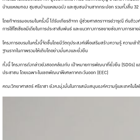
บ้านแหลมทอง ชุมชนบ้านแหลมฉบัง และชุมชนบ้านชากกระปอก รวมทั้งสิ้น 32
โดยกิจกรรมอบรมในครั้งนี้ ได้รับเกียรติจาก ผู้ช่วยศาสตราจารย์วารุณี ตันติ
การใช้โซเชียลมีเดียในการประชาสัมพันธ์ และแนวทางการขยายช่องทางการขายส
โครงการอบรมในครั้งนี้จัดขึ้นโดยมีวัตถุประสงค์เพื่อเสริมสร้างความรู้ ความ
ฐานรากในภาพรวมให้เติบโตอย่างมั่นคงและยั่งยืน
ทั้งนี้ โครงการดังกล่าวยังสอดคล้องกับ เป้าหมายการพัฒนาที่ยั่งยืน (SDGs)
ประชาชน โดยเฉพาะในเขตพัฒนาพิเศษภาคตะวันออก (EEC)
คณะวิทยาศาสตร์ ศรีราชา ยังคงมุ่งมั่นในการสนับสนุนองค์ความรู้และเทคโนโลยี