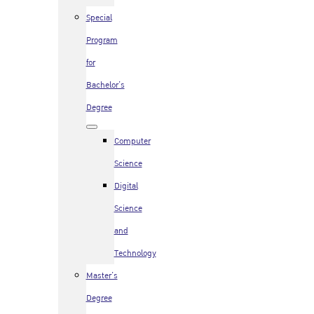
Special
Program
for
Bachelor’s
Degree
Computer
Science
Digital
Science
and
Technology
Master’s
Degree