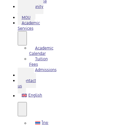
Database
Community
Service
MOU
Academic
Services
Academic
Calendar
Tuition
Fees
Admissions
Q&A
Contact
us
English
ไทย