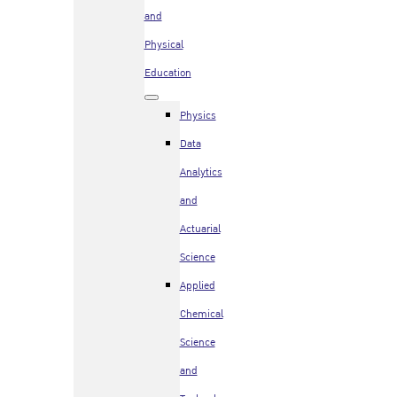
and
Physical
Education
Physics
Data
Analytics
and
Actuarial
Science
Applied
Chemical
Science
and