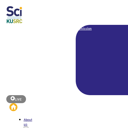
Admission
LIVE
About
us