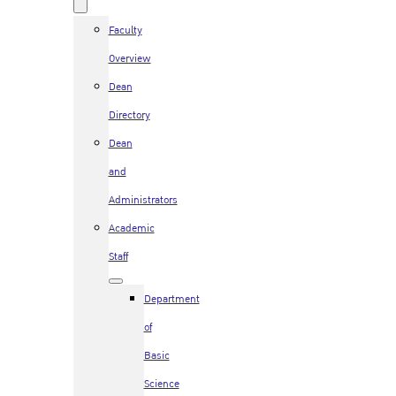
Faculty
Overview
Dean
Directory
Dean
and
Administrators
Academic
Staff
Department
of
Basic
Science