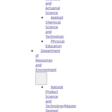
and
Actuarial
Science
Applied
Chemical
Science
and
Technology
Physical
Education
Department
of
Resources
and
Environment
Natural
Product
Science
and
Technology(Master
Degree)