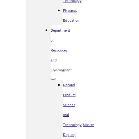
Technology
Physical
Education
Department
of
Resources
and
Environment
Natural
Product
Science
and
Technology(Master
Degree)