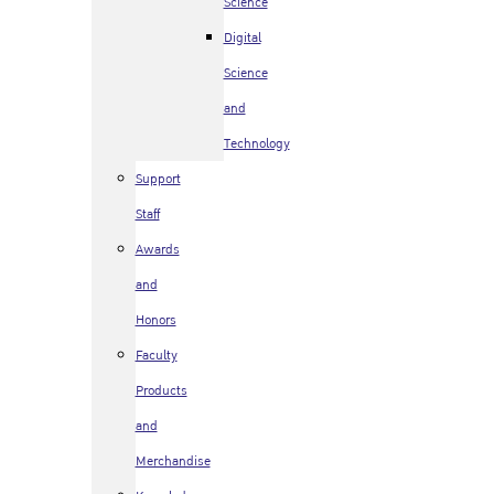
Science
Digital
Science
and
Technology
Support
Staff
Awards
and
Honors
Faculty
Products
and
Merchandise