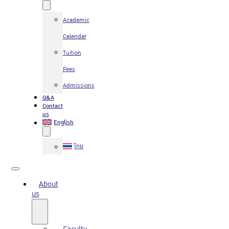
Academic
Calendar
Tuition
Fees
Admissions
Q&A
Contact
us
English
ไทย
About
us