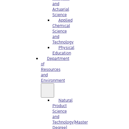
and
Actuarial
Science
Applied
Chemical
Science
and
Technology
Physical
Education
Department
of
Resources
and
Environment
Natural
Product
Science
and
Technology(Master
Degree)