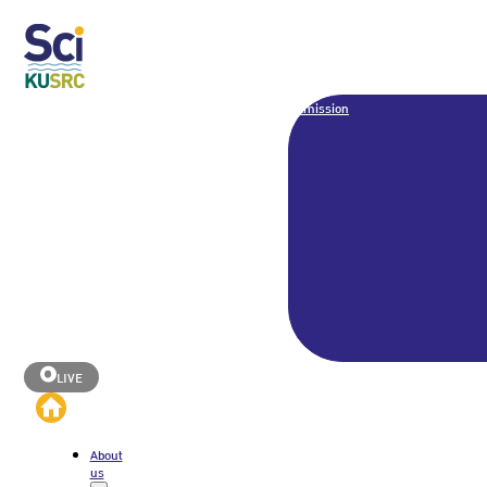
Admission
LIVE
About
us