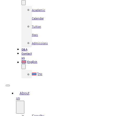
Academic
Calendar
Tuition
Fees
Admissions
Q&A
Contact
us
English
ไทย
About
us