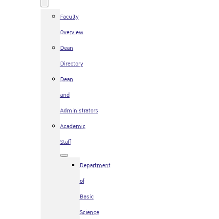
Faculty
Overview
Dean
Directory
Dean
and
Administrators
Academic
Staff
Department
of
Basic
Science