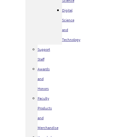
Science
Digital
Science
and
Technology
Support
Staff
Awards
and
Honors
Faculty
Products
and
Merchandise