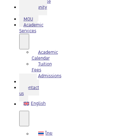
Database
Community
Service
MOU
Academic
Services
Academic
Calendar
Tuition
Fees
Admissions
Q&A
Contact
us
English
ไทย