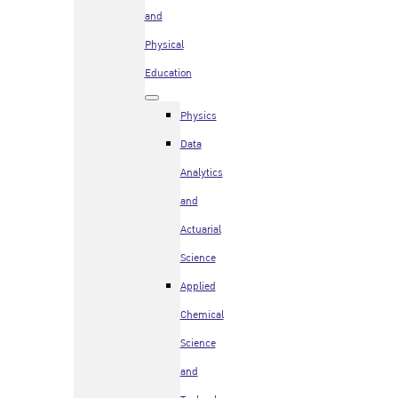
and
Physical
Education
Physics
Data
Analytics
and
Actuarial
Science
Applied
Chemical
Science
and