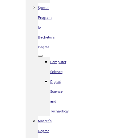
Special
Program
for
Bachelor’s
Degree
Computer
Science
Digital
Science
and
Technology
Master’s
Degree