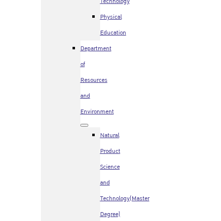
Technology
Physical
Education
Department
of
Resources
and
Environment
Natural
Product
Science
and
Technology(Master
Degree)