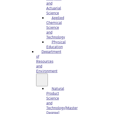
and
Actuarial
Science
Applied
Chemical
Science
and
Technology
Physical
Education
Department
of
Resources
and
Environment
Natural
Product
Science
and
Technology(Master
Degree)