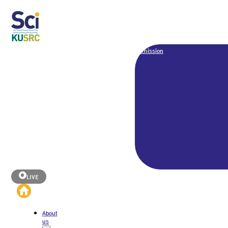
Admission
LIVE
About
us