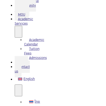
Database
Community
Service
MOU
Academic
Services
Academic
Calendar
Tuition
Fees
Admissions
Q&A
Contact
us
English
ไทย