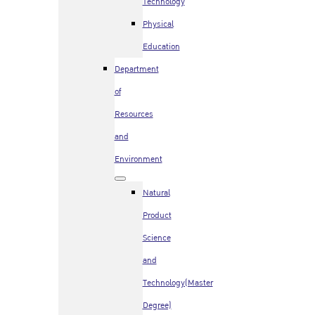
Technology
Physical
Education
Department
of
Resources
and
Environment
Natural
Product
Science
and
Technology(Master
Degree)