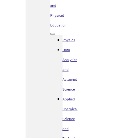
and
Physical
Education
Physics
Data
Analytics
and
Actuarial
Science
Applied
Chemical
Science
and