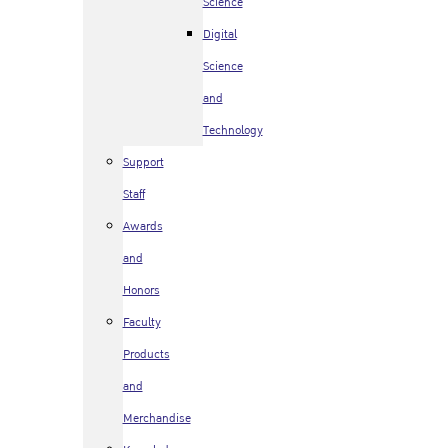
Science
Digital
Science
and
Technology
Support
Staff
Awards
and
Honors
Faculty
Products
and
Merchandise