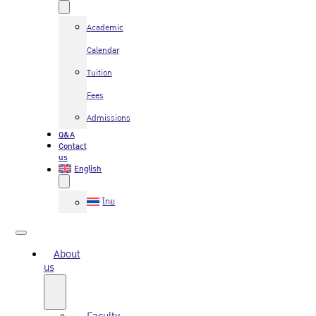
Academic
Calendar
Tuition
Fees
Admissions
Q&A
Contact
us
English
ไทย
About
us