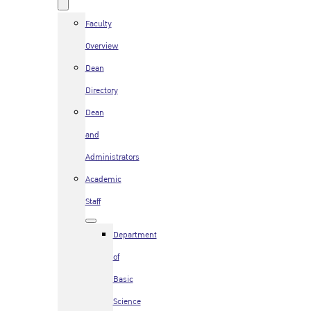
Faculty
Overview
Dean
Directory
Dean
and
Administrators
Academic
Staff
Department
of
Basic
Science