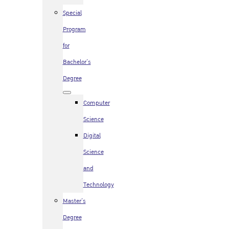
Special
Program
for
Bachelor’s
Degree
Computer
Science
Digital
Science
and
Technology
Master’s
Degree