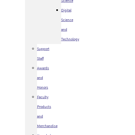
Science
Digital
Science
and
Technology
Support
Staff
Awards
and
Honors
Faculty
Products
and
Merchandise