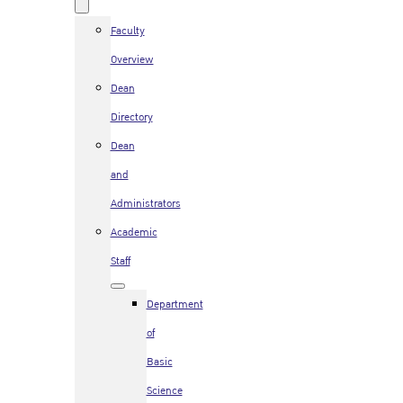
Faculty
Overview
Dean
Directory
Dean
and
Administrators
Academic
Staff
Department
of
Basic
Science