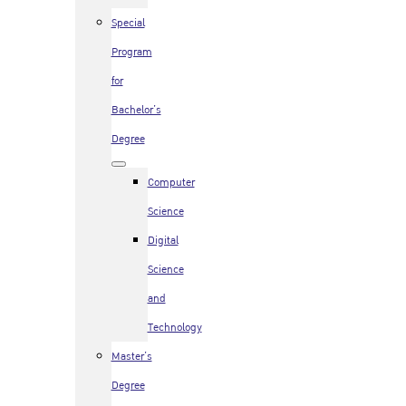
Special
Program
for
Bachelor’s
Degree
Computer
Science
Digital
Science
and
Technology
Master’s
Degree