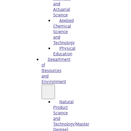
and
Actuarial
Science
Applied
Chemical
Science
and
Technology
Physical
Education
Department
of
Resources
and
Environment
Natural
Product
Science
and
Technology(Master
Degree)