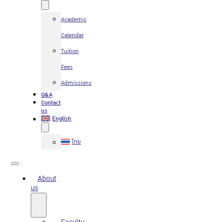
Academic
Calendar
Tuition
Fees
Admissions
Q&A
Contact
us
English
ไทย
About
us