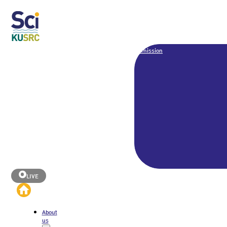
Admission
LIVE
About
us