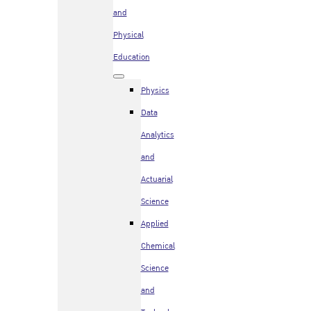
and
Physical
Education
Physics
Data
Analytics
and
Actuarial
Science
Applied
Chemical
Science
and