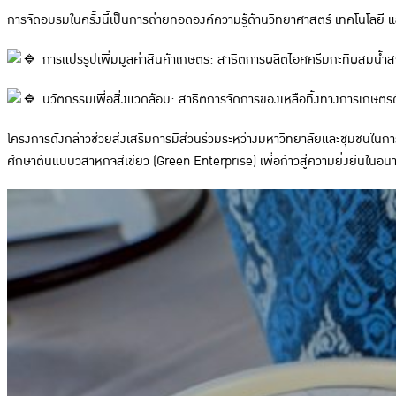
การจัดอบรมในครั้งนี้เป็นการถ่ายทอดองค์ความรู้ด้านวิทยาศาสตร์ เทคโนโลยี แ
การแปรรูปเพิ่มมูลค่าสินค้าเกษตร: สาธิตการผลิตไอศครีมกะทิผสมน้ำสกัด
นวัตกรรมเพื่อสิ่งแวดล้อม: สาธิตการจัดการของเหลือทิ้งทางการเกษตร
โครงการดังกล่าวช่วยส่งเสริมการมีส่วนร่วมระหว่างมหาวิทยาลัยและชุมชนในก
ศึกษาต้นแบบวิสาหกิจสีเขียว (Green Enterprise) เพื่อก้าวสู่ความยั่งยืนในอ