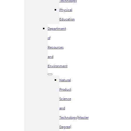
Technology
Physical
Education
Department
of
Resources
and
Environment
Natural
Product
Science
and
Technology(Master
Degree)