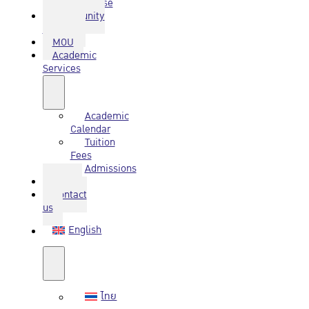
Database
Community
Service
MOU
Academic
Services
Academic
Calendar
Tuition
Fees
Admissions
Q&A
Contact
us
English
ไทย