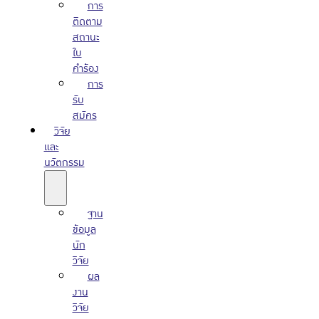
การ
ติดตาม
สถานะ
ใบ
คำร้อง
การ
รับ
สมัคร
วิจัย
และ
นวัตกรรม
ฐาน
ข้อมูล
นัก
วิจัย
ผล
งาน
วิจัย