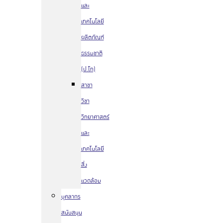
และ
เทคโนโลยี
ผลิตภัณฑ์
ธรรมชาติ
(ป.โท)
สาขา
วิชา
วิทยาศาสตร์
และ
เทคโนโลยี
สิ่ง
แวดล้อม
บุคลากร
สนับสนุน