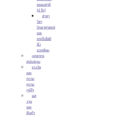
ธรรมชาติ
(ป.โท)
สาขา
วิชา
วิทยาศาสตร์
และ
เทคโนโลยี
สิ่ง
แวดล้อม
บุคลากร
สนับสนุน
รางวัล
และ
ความ
ความ
ภูมิใจ
ผล
งาน
และ
สินค้า