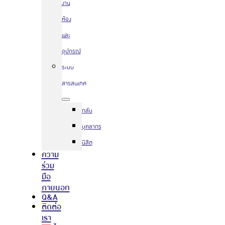
งาน
ห้อง
และ
อุปกรณ์
ระบบ
สารสนเทศ
กลับ
บุคลากร
นิสิต
ความ
ร่วม
มือ
ภายนอก
Q&A
ติดต่อ
เรา