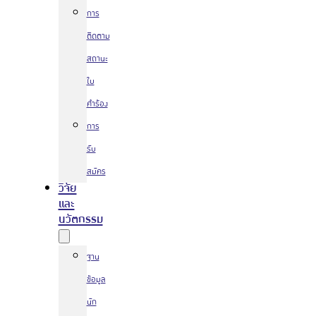
การ
ติดตาม
สถานะ
ใบ
คำร้อง
การ
รับ
สมัคร
วิจัย
และ
นวัตกรรม
ฐาน
ข้อมูล
นัก