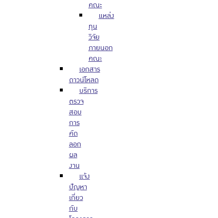
คณะ
แหล่ง
ทุน
วิจัย
ภายนอก
คณะ
เอกสาร
ดาวน์โหลด
บริการ
ตรวจ
สอบ
การ
คัด
ลอก
ผล
งาน
แจ้ง
ปัญหา
เกี่ยว
กับ