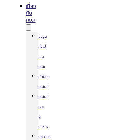
เกี่ยว
กับ
คณะ
ข้อมูล
ทั่วไป
ของ
คณะ
ทำเนียบ
คณบดี
คณบดี
และ
ผู้
บริหาร
บุคลากร