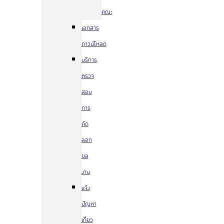
คณะ
เอกสาร
ดาวน์โหลด
บริการ
ตรวจ
สอบ
การ
คัด
ลอก
ผล
งาน
แจ้ง
ปัญหา
เกี่ยว