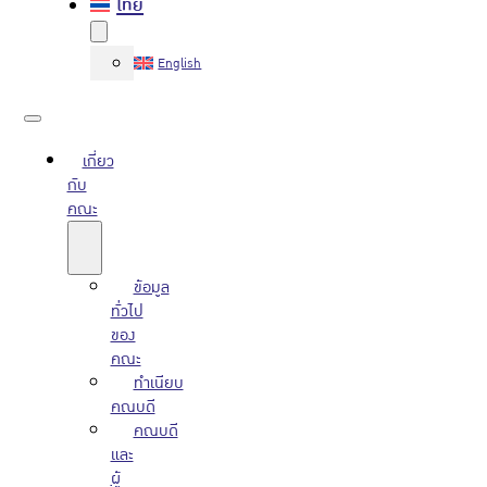
ไทย
English
เกี่ยว
กับ
คณะ
ข้อมูล
ทั่วไป
ของ
คณะ
ทำเนียบ
คณบดี
คณบดี
และ
ผู้