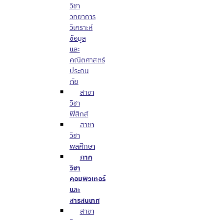
วิชา
วิทยาการ
วิเคราะห์
ข้อมูล
และ
คณิตศาสตร์
ประกัน
ภัย
สาขา
วิชา
ฟิสิกส์
สาขา
วิชา
พลศึกษา
ภาค
วิชา
คอมพิวเตอร์
และ
สารสนเทศ
สาขา