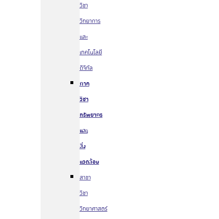
วิชา
วิทยาการ
และ
เทคโนโลยี
ดิจิทัล
ภาค
วิชา
ทรัพยากร
และ
สิ่ง
แวดล้อม
สาขา
วิชา
วิทยาศาสตร์