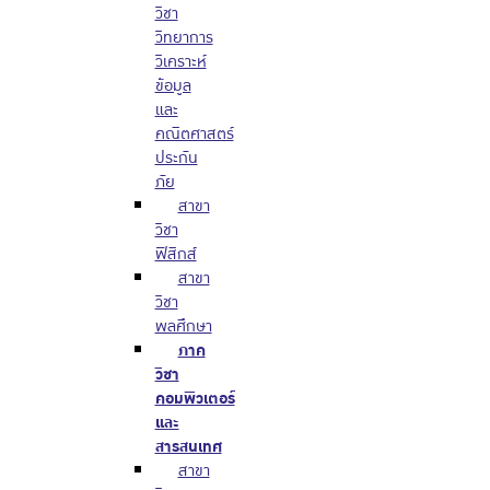
วิชา
วิทยาการ
วิเคราะห์
ข้อมูล
และ
คณิตศาสตร์
ประกัน
ภัย
สาขา
วิชา
ฟิสิกส์
สาขา
วิชา
พลศึกษา
ภาค
วิชา
คอมพิวเตอร์
และ
สารสนเทศ
สาขา