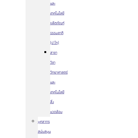
และ
เทคโนโลยี
ผลิตภัณฑ์
ธรรมชาติ
(ป.โท)
สาขา
วิชา
วิทยาศาสตร์
และ
เทคโนโลยี
สิ่ง
แวดล้อม
บุคลากร
สนับสนุน