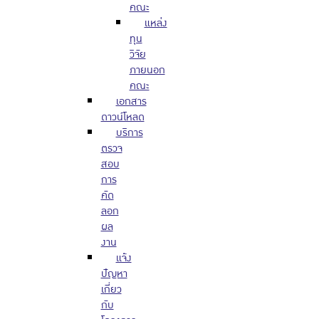
คณะ
แหล่ง
ทุน
วิจัย
ภายนอก
คณะ
เอกสาร
ดาวน์โหลด
บริการ
ตรวจ
สอบ
การ
คัด
ลอก
ผล
งาน
แจ้ง
ปัญหา
เกี่ยว
กับ