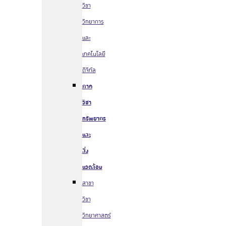
วิชา
วิทยาการ
และ
เทคโนโลยี
ดิจิทัล
ภาค
วิชา
ทรัพยากร
และ
สิ่ง
แวดล้อม
สาขา
วิชา
วิทยาศาสตร์