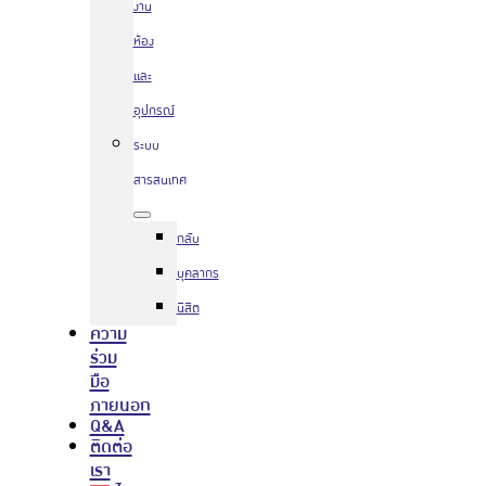
งาน
ห้อง
และ
อุปกรณ์
ระบบ
สารสนเทศ
กลับ
บุคลากร
นิสิต
ความ
ร่วม
มือ
ภายนอก
Q&A
ติดต่อ
เรา