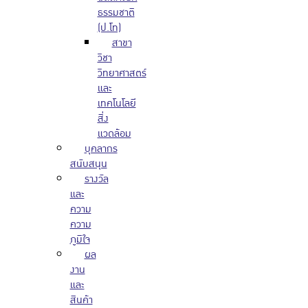
ธรรมชาติ
(ป.โท)
สาขา
วิชา
วิทยาศาสตร์
และ
เทคโนโลยี
สิ่ง
แวดล้อม
บุคลากร
สนับสนุน
รางวัล
และ
ความ
ความ
ภูมิใจ
ผล
งาน
และ
สินค้า