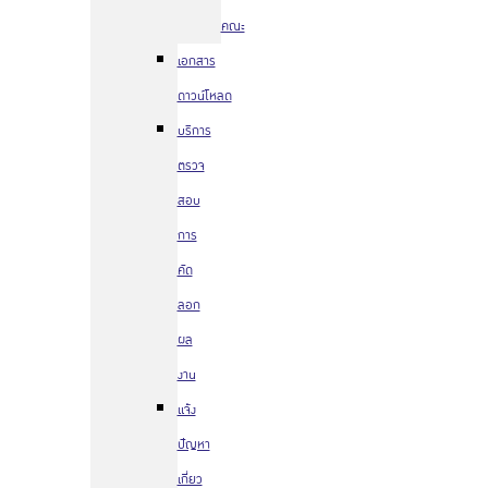
คณะ
เอกสาร
ดาวน์โหลด
บริการ
ตรวจ
สอบ
การ
คัด
ลอก
ผล
งาน
แจ้ง
ปัญหา
เกี่ยว