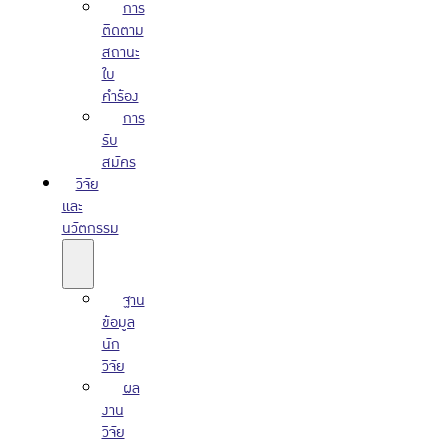
การ
ติดตาม
สถานะ
ใบ
คำร้อง
การ
รับ
สมัคร
วิจัย
และ
นวัตกรรม
ฐาน
ข้อมูล
นัก
วิจัย
ผล
งาน
วิจัย