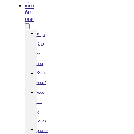
เกี่ยว
กับ
คณะ
ข้อมูล
ทั่วไป
ของ
คณะ
ทำเนียบ
คณบดี
คณบดี
และ
ผู้
บริหาร
บุคลากร