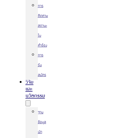
การ
ติดตาม
สถานะ
ใบ
คำร้อง
การ
รับ
สมัคร
วิจัย
และ
นวัตกรรม
ฐาน
ข้อมูล
นัก