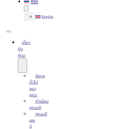
ไทย
English
เกี่ยว
กับ
คณะ
ข้อมูล
ทั่วไป
ของ
คณะ
ทำเนียบ
คณบดี
คณบดี
และ
ผู้